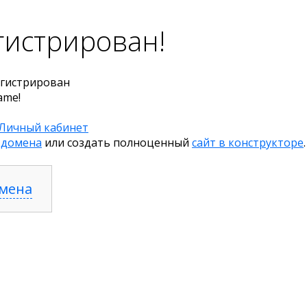
гистрирован!
гистрирован
ame!
Личный кабинет
 домена
или создать полноценный
сайт в конструкторе
.
омена